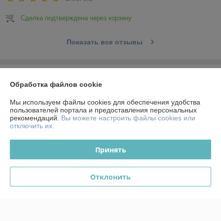
Сделка подтверждена через корзину
Показать все отзывы
О нас
Обработка файлов cookie
Контакты
Мы используем файлы cookies для обеспечения удобства
пользователей портала и предоставления персональных
рекомендаций.
Вы можете настроить файлы cookies или
Доставка и оплата
отключить их.
График работы
Принять
Полная версия сайта
Отклонить
Политика обработки cookies
Сайт создан на платформе Deal.by