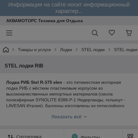
Информация на сайте носит информационный
характер...
АКВАМОТОРС Техника для Отдыха
Товары и услуги
Лодки
STEL лодки
STEL лодки
STEL лодки RIB
Лодка РИБ Stel R-375 elen
- это пятиместная моторная
лодка РИБ с жёстким пластиковым корпусом из
высококачественных импортных материалов (смола
полиэфирная SYNOLITE 8388-P-1 Нидерланды, гелькоут -
LAVESAN Италия). Баллоны изготовлены из пятислойного
материала ПВХ высокой плотности
(1100 г/м²)
Показать всё
производства VALMEX Германия
. В корму лодки вклеен
жёсткий транец с накладками.
На лодку
РИБ Stel
можно устанавливать моторы различной
Сортировка
0
Фильтры
мощности (рекомендуемая мощность мотора - 25 л.с.,