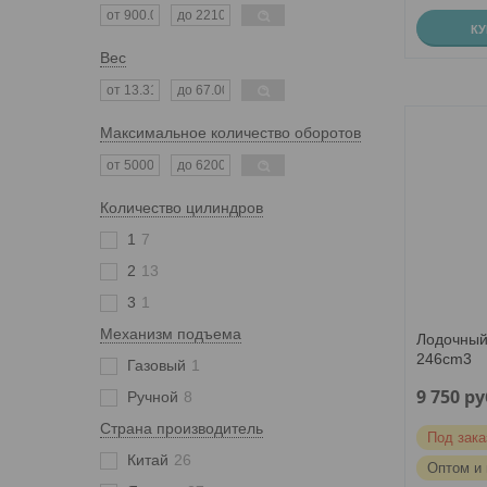
К
Вес
Максимальное количество оборотов
Количество цилиндров
1
7
2
13
3
1
Механизм подъема
Лодочный
246cm3
Газовый
1
9 750
ру
Ручной
8
Страна производитель
Под зака
Китай
26
Оптом и 