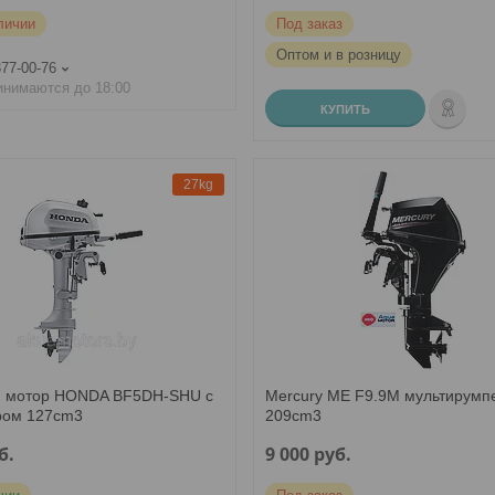
личии
Под заказ
Оптом и в розницу
377-00-76
инимаются до 18:00
КУПИТЬ
27kg
 мотор HONDA BF5DH-SHU с
Mercury ME F9.9M мультирумп
ром 127cm3
209cm3
б.
9 000
руб.