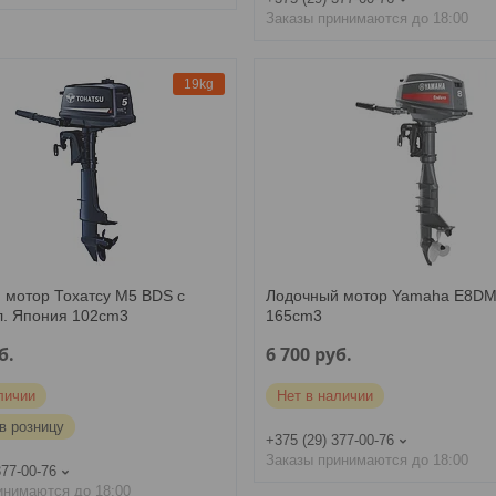
Заказы принимаются до 18:00
19kg
 мотор Тохатсу M5 BDS с
Лодочный мотор Yamaha E8D
л. Япония 102cm3
165cm3
б.
6 700
руб.
личии
Нет в наличии
в розницу
+375 (29) 377-00-76
Заказы принимаются до 18:00
377-00-76
инимаются до 18:00