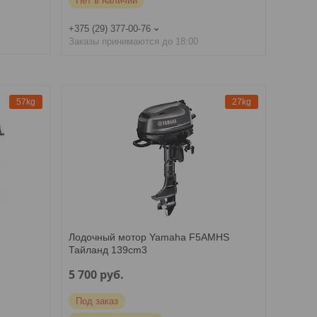
Нет в наличии
+375 (29) 377-00-76
Заказы принимаются до 18:00
57kg
27kg
Лодочный мотор Yamaha F5AMHS
Тайланд 139cm3
5 700
руб.
Под заказ