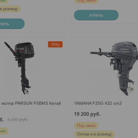
чии
Под заказ
в розницу
КУПИТЬ
УПИТЬ
26kg
 мотор PARSUN F5BMS Китай
YAMAHA F25G 432 cm3
19 200
руб.
б.
3 200
руб.
Под заказ
чии
Оптом и в розницу