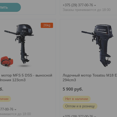
+375 (29) 377-00-76
УПИТЬ
Заказы принимаются до 18:00
26kg
 мотор MFS 5 DSS - выносной
Лодочный мотор Tosatsu M18 
 Япония 123cm3
294cm3
б.
5 900
руб.
личии
Нет в наличии
Оптом и в розницу
377-00-76
инимаются до 18:00
+375 (29) 377-00-76