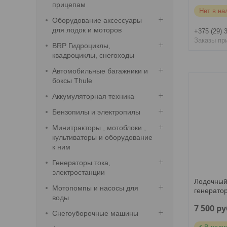
прицепам
Нет в на
Оборудование аксессуары
для лодок и моторов
+375 (29) 
Заказы пр
BRP Гидроциклы,
квадроциклы, снегоходы
Автомобильные багажники и
боксы Thule
Аккумуляторная техника
Бензопилы и электропилы
Минитракторы , мотоблоки ,
культиваторы и оборудование
к ним
Генераторы тока,
электростанции
Лодочный
Мотопомпы и насосы для
генерато
воды
7 500
ру
Снегоуборочные машины