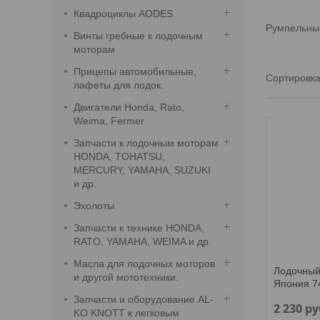
Квадроциклы AODES
Румпельны
Винты гребные к лодочным
моторам
Прицепы автомобильные,
лафеты для лодок.
Двигатели Honda, Rato,
Weima, Fermer
Запчасти к лодочным моторам
HONDA, TOHATSU,
MERCURY, YAMAHA, SUZUKI
и др.
Эхолоты
Запчасти к технике HONDA,
RATO, YAMAHA, WEIMA и др.
Масла для лодочных моторов
Лодочный
и другой мототехники.
Япония 7
Запчасти и оборудование AL-
2 230
ру
KO KNOTT к легковым