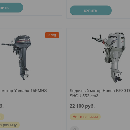
УПИТЬ
КУПИТЬ
37kg
 мотор Yamaha 15FMHS
Лодочный мотор Honda BF30 
SHGU 552 cm3
б.
22 100
руб.
з
Нет в наличии
в розницу