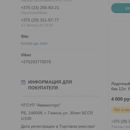
Заказы принимаются до 18:00
+375 (23) 255-83-21
К
Городской/Факс
+375 (29) 311-97-77
A1 Заказы до 18:00
honda-go.com
+375293770076
ИНФОРМАЦИЯ ДЛЯ
Лодочный
ПОКУПАТЕЛЯ
бак 12л.
4 000
ру
ЧТСУП "Аквамоторс"
Нет в на
РБ, 246008, г. Гомель ул. 30лет БССР,
1/100
+375 (29) 
Дата регистрации в Торговом реестре/
Заказы пр