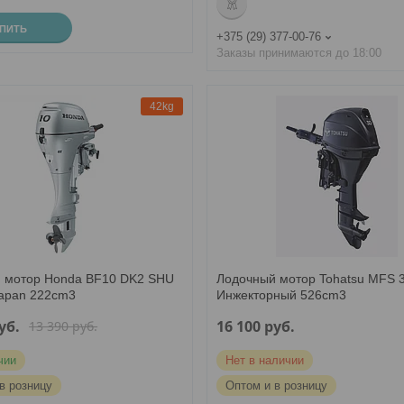
УПИТЬ
+375 (29) 377-00-76
Заказы принимаются до 18:00
42kg
 мотор Honda BF10 DK2 SHU
Лодочный мотор Tohatsu MFS 
Japan 222cm3
Инжекторный 526cm3
уб.
16 100
руб.
13 390
руб.
чии
Нет в наличии
в розницу
Оптом и в розницу