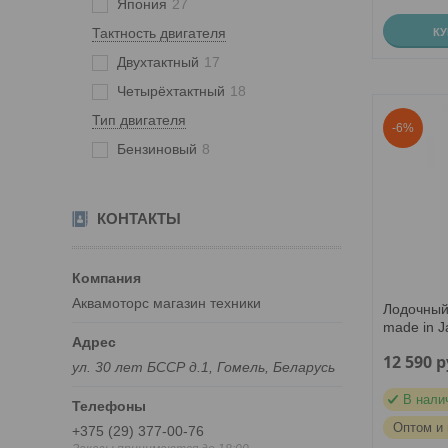
Япония
27
Тактность двигателя
К
Двухтактный
17
Четырёхтактный
18
Тип двигателя
-6%
Бензиновый
8
КОНТАКТЫ
Аквамоторс магазин техники
Лодочный
made in 
12 590
р
ул. 30 лет БССР д.1, Гомель, Беларусь
В нали
Оптом и 
+375 (29) 377-00-76