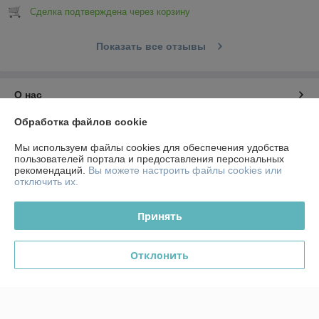
Сделка подтверждена через корзину
Показать все отзывы
О нас
Обработка файлов cookie
Контакты
Мы используем файлы cookies для обеспечения удобства
пользователей портала и предоставления персональных
Доставка и оплата
рекомендаций.
Вы можете настроить файлы cookies или
отключить их.
График работы
Принять
Полная версия сайта
Отклонить
Политика обработки cookies
Сайт создан на платформе Deal.by