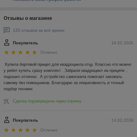
DF150/175
09482-00427
BKR6E
DF200A/200AP
09482-00649
LKR6E
Отзывы о магазине
DF200/225/250
09482-00427
BKR6E
120 отзывов за всё время
DF250SS
09482-00427
BKR6E
Покупатель
14.02.2026
DF300
09482-00427
BKR6E
Отлично
Купила бортовой прицеп для квадроцикла отцу. Классно что можно 
у ребят купить сразу комплект . Забрали квадроцикл на прицепе .. 
подошел отлично.  А устройство самосвала помогает заезжать 
самому без помощников. Благодарю за оперативность и точный 
подбор техники
Сделка подтверждена через корзину
Покупатель
14.02.2026
Отлично