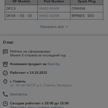
DF Models
Part Number
Spark Plug
DF2.5
09482-00406
CR6HSA
DF4/6 – ‘03 - ‘10
09482-00299
BPR6ES 5ES
DF4/6 – 11 год ~
09482-00L04
CR6EEA-9
Показать всё
DF9.9A
09482-00528
CR6E
DF9.9/15 – up to
09482-00446
DCPR6E
‘04
О нас
DF9.9/15 – ‘04-’10
09482-00427
BKR6E
Рейтинг не сформирован
Менее 5 отзывов за последний год
DF9.9/15 – ‘11 ~
09482-00L04
CPR6EA-9
DF25A/30A
09482-00446
DCPR6E
Компания продает на
Deal.by
DF25 V-TWIN
09482-00427
BKR6E
Работает с 14.10.2013
DF40/50
09482-00446
DCPR6E
г. Гомель
ул. 30 лет БССР д.1, Гомель, Беларусь
DF60/70
09482-00299
BPR6ES
DF40A/50A/60A
09482-00446
DCPR6E
Контакты
DF70A/90A
09482-00446
DCPR6E
Сегодня работает с 10:00 до 15:00
DF90/115/140
Показать весь график работы
09482-00427
BKR6E